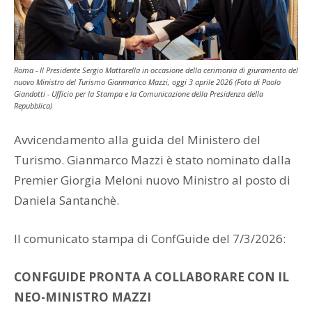
Roma - Il Presidente Sergio Mattarella in occasione della cerimonia di giuramento del
nuovo Ministro del Turismo Gianmarico Mazzi, oggi 3 aprile 2026 (Foto di Paolo
Giandotti - Ufficio per la Stampa e la Comunicazione della Presidenza della
Repubblica)
Avvicendamento alla guida del Ministero del
Turismo. Gianmarco Mazzi è stato nominato dalla
Premier Giorgia Meloni nuovo Ministro al posto di
Daniela Santanchè.
Il comunicato stampa di ConfGuide del 7/3/2026:
CONFGUIDE PRONTA A
COLLABORARE CON IL
NEO-MINISTRO MAZZI