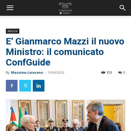
Notizie
E’ Gianmarco Mazzi il nuovo
Ministro: il comunicato
ConfGuide
By
Massimo Loiacono
-
10/04/2026
313
0