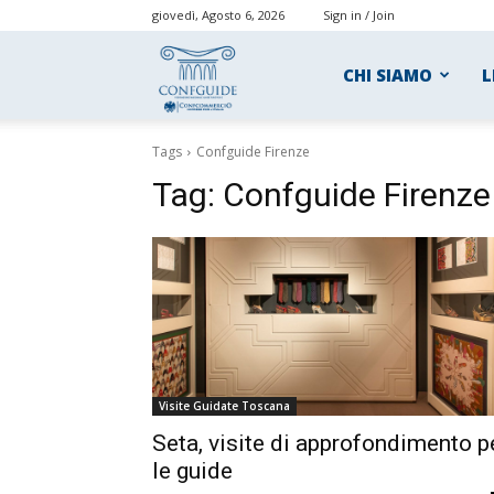
giovedì, Agosto 6, 2026
Sign in / Join
ConfGuide
CHI SIAMO
L
Tags
Confguide Firenze
Tag:
Confguide Firenze
Visite Guidate Toscana
Seta, visite di approfondimento p
le guide