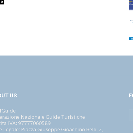
0
OUT US
F
fGuide
erazione Nazionale Guide Turistiche
tita IVA: 97777060589
e Legale: Piazza Giuseppe Gioachino Belli, 2,