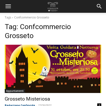
Tags
Confcommercio Grosseto
Tag:
Confcommercio
Grosseto
Appuntamenti
Grosseto Misteriosa
Redazione Confguide
-
27/10/2022
0