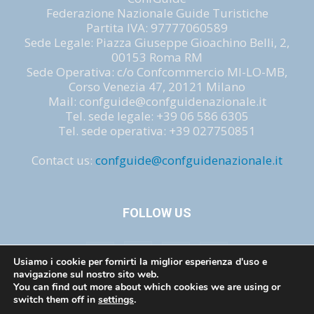
Federazione Nazionale Guide Turistiche
Partita IVA: 97777060589
Sede Legale: Piazza Giuseppe Gioachino Belli, 2,
00153 Roma RM
Sede Operativa: c/o Confcommercio MI-LO-MB,
Corso Venezia 47, 20121 Milano
Mail: confguide@confguidenazionale.it
Tel. sede legale: +39 06 586 6305
Tel. sede operativa: +39 027750851
Contact us:
confguide@confguidenazionale.it
FOLLOW US
Usiamo i cookie per fornirti la miglior esperienza d'uso e
navigazione sul nostro sito web.
You can find out more about which cookies we are using or
switch them off in
settings
.
Privacy e cookie
Mission
Legislazione