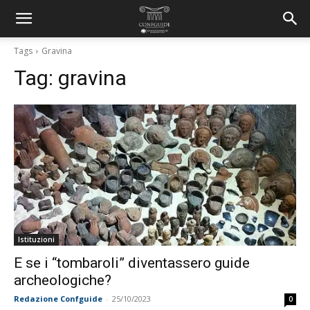
Tags
Gravina
Tag:
gravina
Istituzioni
E se i “tombaroli” diventassero guide
archeologiche?
Redazione Confguide
-
25/10/2023
0