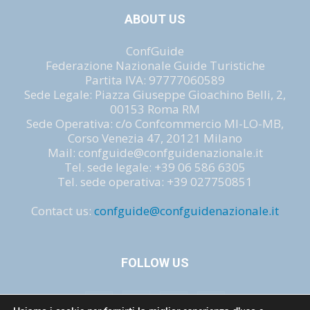
ABOUT US
ConfGuide
Federazione Nazionale Guide Turistiche
Partita IVA: 97777060589
Sede Legale: Piazza Giuseppe Gioachino Belli, 2,
00153 Roma RM
Sede Operativa: c/o Confcommercio MI-LO-MB,
Corso Venezia 47, 20121 Milano
Mail: confguide@confguidenazionale.it
Tel. sede legale: +39 06 586 6305
Tel. sede operativa: +39 027750851
Contact us:
confguide@confguidenazionale.it
FOLLOW US