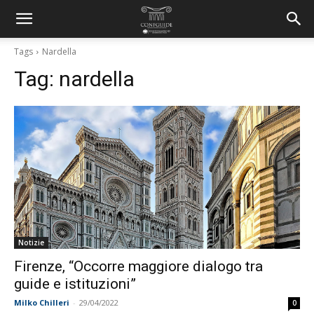
Tags
Nardella
Tag:
nardella
Notizie
Firenze, “Occorre maggiore dialogo tra
guide e istituzioni”
Milko Chilleri
-
29/04/2022
0