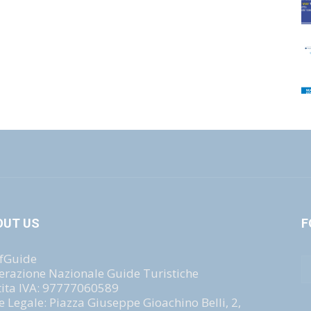
OUT US
F
fGuide
erazione Nazionale Guide Turistiche
tita IVA: 97777060589
e Legale: Piazza Giuseppe Gioachino Belli, 2,