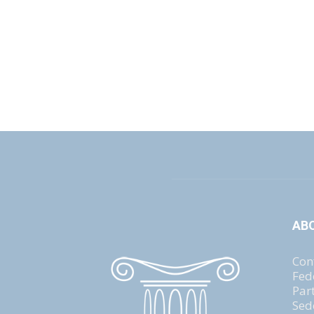
AB
Con
Fed
Par
Sed