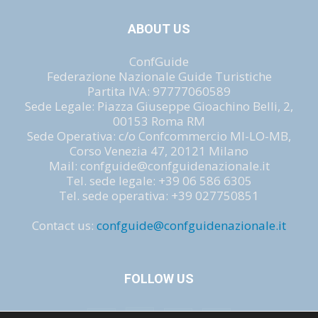
ABOUT US
ConfGuide
Federazione Nazionale Guide Turistiche
Partita IVA: 97777060589
Sede Legale: Piazza Giuseppe Gioachino Belli, 2,
00153 Roma RM
Sede Operativa: c/o Confcommercio MI-LO-MB,
Corso Venezia 47, 20121 Milano
Mail: confguide@confguidenazionale.it
Tel. sede legale: +39 06 586 6305
Tel. sede operativa: +39 027750851
Contact us:
confguide@confguidenazionale.it
FOLLOW US