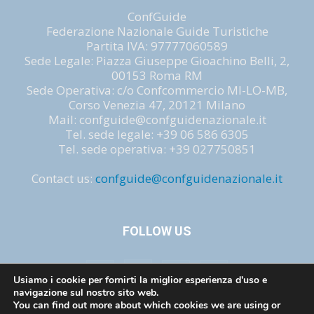
ConfGuide
Federazione Nazionale Guide Turistiche
Partita IVA: 97777060589
Sede Legale: Piazza Giuseppe Gioachino Belli, 2,
00153 Roma RM
Sede Operativa: c/o Confcommercio MI-LO-MB,
Corso Venezia 47, 20121 Milano
Mail: confguide@confguidenazionale.it
Tel. sede legale: +39 06 586 6305
Tel. sede operativa: +39 027750851
Contact us:
confguide@confguidenazionale.it
FOLLOW US
Usiamo i cookie per fornirti la miglior esperienza d'uso e
navigazione sul nostro sito web.
You can find out more about which cookies we are using or