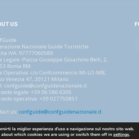
OUT US
F
fGuide
erazione Nazionale Guide Turistiche
tita IVA: 97777060589
e Legale: Piazza Giuseppe Gioachino Belli, 2,
53 Roma RM
e Operativa: c/o Confcommercio MI-LO-MB,
so Venezia 47, 20121 Milano
l: confguide@confguidenazionale.it
. sede legale: +39 06 586 6305
. sede operativa: +39 027750851
tact us:
confguide@confguidenazionale.it
rnirti la miglior esperienza d'uso e navigazione sul nostro sito web.
 about which cookies we are using or switch them off in
settings
.