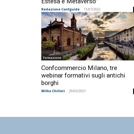
Estesa e Metaverso”
Redazione Confguide
-
11/07/2022
Formazione
Confcommercio Milano, tre
webinar formativi sugli antichi
borghi
Milko Chilleri
-
29/03/2021