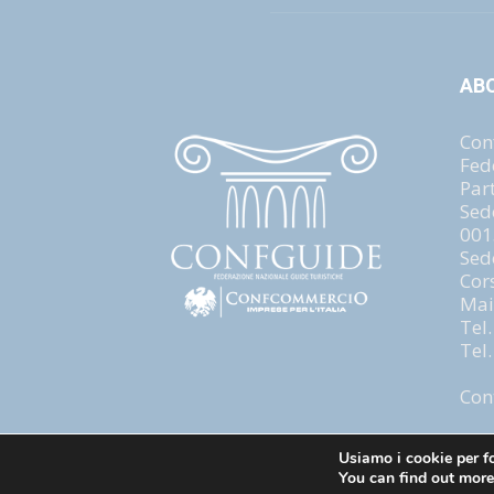
AB
Con
Fed
Par
Sed
001
Sed
Cor
Mai
Tel
Tel
Con
Usiamo i cookie per fo
You can find out more
© copyright : confguide 2021