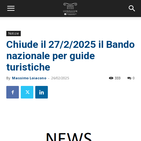
Notizie
Chiude il 27/2/2025 il Bando
nazionale per guide
turistiche
By
Massimo Loiacono
-
26/02/2025
333
0