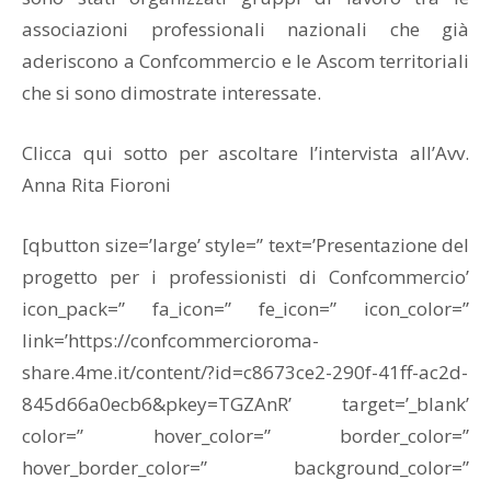
associazioni professionali nazionali che già
aderiscono a Confcommercio e le Ascom territoriali
che si sono dimostrate interessate.
Clicca qui sotto per ascoltare l’intervista all’Avv.
Anna Rita Fioroni
[qbutton size=’large’ style=” text=’Presentazione del
progetto per i professionisti di Confcommercio’
icon_pack=” fa_icon=” fe_icon=” icon_color=”
link=’https://confcommercioroma-
share.4me.it/content/?id=c8673ce2-290f-41ff-ac2d-
845d66a0ecb6&pkey=TGZAnR’ target=’_blank’
color=” hover_color=” border_color=”
hover_border_color=” background_color=”