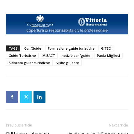
TAGS
ConfGuide
Formazione guide turistiche
GITEC
Guide Turistiche
MIBACT
notizie confguide
Paola Migliosi
Sidacato guide turistiche
visite guidate
Previous article
Next article
Ddl lavoro autonomo,
Audizione con il Coordinatore