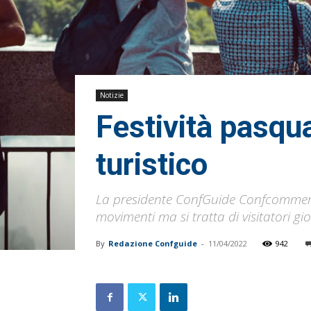
Notizie
Festività pasqua
turistico
La presidente ConfGuide Confcommercio
movimenti ma si tratta di visitatori gio
By
Redazione Confguide
-
11/04/2022
942