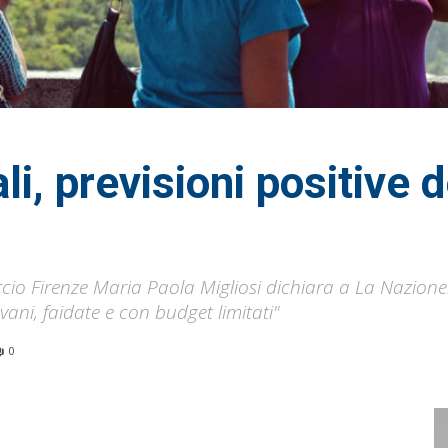
li, previsioni positive d
 Firenze Maria Paola Migliosi dichiara a La Nazione: 
vani, faidate e con budget limitati"
0