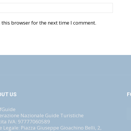
this browser for the next time I comment.
OUT US
F
fGuide
erazione Nazionale Guide Turistiche
tita IVA: 97777060589
e Legale: Piazza Giuseppe Gioachino Belli, 2,