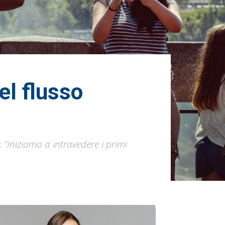
el flusso
“Iniziamo a intravedere i primi