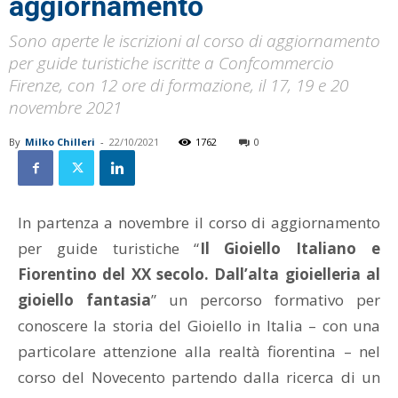
aggiornamento
Sono aperte le iscrizioni al corso di aggiornamento
per guide turistiche iscritte a Confcommercio
Firenze, con 12 ore di formazione, il 17, 19 e 20
novembre 2021
By
Milko Chilleri
-
22/10/2021
1762
0
In partenza a novembre il corso di aggiornamento
per guide turistiche “
Il Gioiello Italiano e
Fiorentino del XX secolo. Dall’alta gioielleria al
gioiello fantasia
” un percorso formativo per
conoscere la storia del Gioiello in Italia – con una
particolare attenzione alla realtà fiorentina – nel
corso del Novecento partendo dalla ricerca di un