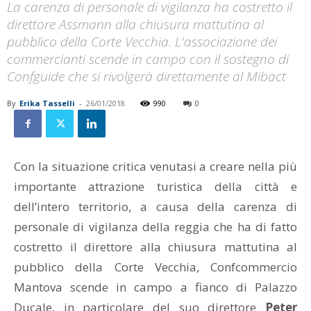
La carenza di personale di vigilanza ha costretto il
direttore Assmann alla chiusura mattutina al
pubblico della Corte Vecchia. L'associazione dei
commercianti scende in campo con il sostegno di
Confguide che si rivolgerà direttamente al Mibact
By
Erika Tasselli
-
26/01/2018
990
0
Con la situazione critica venutasi a creare nella più
importante attrazione turistica della città e
dell’intero territorio, a causa della carenza di
personale di vigilanza della reggia che ha di fatto
costretto il direttore alla chiusura mattutina al
pubblico della Corte Vecchia, Confcommercio
Mantova scende in campo a fianco di Palazzo
Ducale, in particolare del suo direttore
Peter