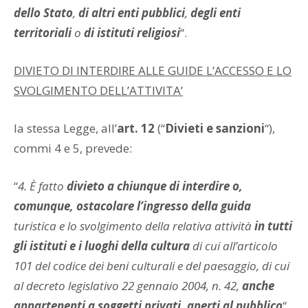
dello Stato
,
di altri enti pubblici
,
degli enti
territoriali
o
di istituti religiosi
“.
DIVIETO DI INTERDIRE ALLE GUIDE L’ACCESSO E LO
SVOLGIMENTO DELL’ATTIVITA’
la stessa Legge, all’
art. 12
(“
Divieti e sanzioni
“),
commi 4 e 5, prevede:
“
4. È fatto
divieto a chiunque di interdire o,
comunque, ostacolare l’ingresso della guida
turistica e lo svolgimento della relativa attività
in tutti
gli
istituti
e i luoghi della cultura
di cui all’articolo
101 del codice dei beni culturali e del paesaggio, di cui
al decreto legislativo 22 gennaio 2004, n. 42,
anche
appartenenti a soggetti privati, aperti al pubblico
“.