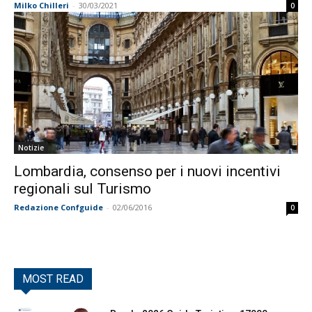
Milko Chilleri
-
30/03/2021
0
Notizie
Lombardia, consenso per i nuovi incentivi
regionali sul Turismo
Redazione Confguide
-
02/06/2016
0
MOST READ