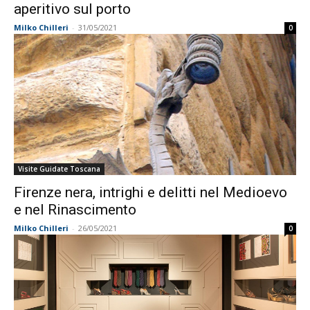
aperitivo sul porto
Milko Chilleri
-
31/05/2021
0
Visite Guidate Toscana
Firenze nera, intrighi e delitti nel Medioevo
e nel Rinascimento
Milko Chilleri
-
26/05/2021
0