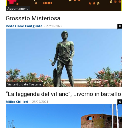
Appuntamenti
Grosseto Misteriosa
Redazione Confguide
-
27/10/2022
0
Visite Guidate Toscana
“La leggenda del villano”, Livorno in battello
Milko Chilleri
-
23/07/2021
0