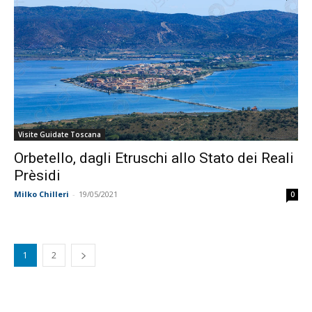
Visite Guidate Toscana
Orbetello, dagli Etruschi allo Stato dei Reali
Prèsidi
Milko Chilleri
-
19/05/2021
0
1
2