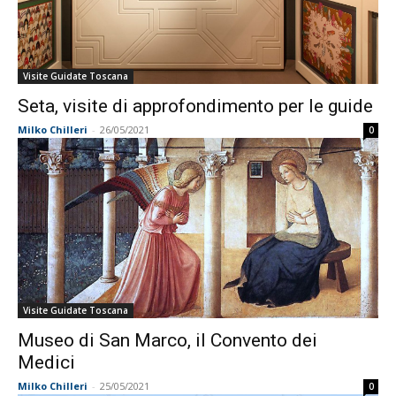
Visite Guidate Toscana
Seta, visite di approfondimento per le guide
Milko Chilleri
-
26/05/2021
0
Visite Guidate Toscana
Museo di San Marco, il Convento dei
Medici
Milko Chilleri
-
25/05/2021
0