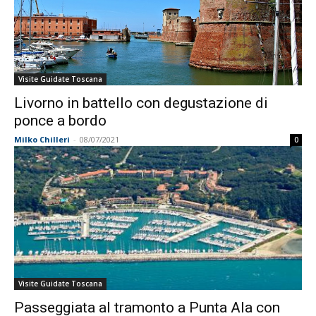
Visite Guidate Toscana
Livorno in battello con degustazione di
ponce a bordo
Milko Chilleri
-
08/07/2021
0
Visite Guidate Toscana
Passeggiata al tramonto a Punta Ala con