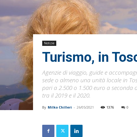
Notizie
Turismo, in Tos
Agenzie di viaggio, guide e accompagnat
sede o almeno una unità locale in T
pari a 2.500 o 1.500 euro a seconda de
tra il 2019 e il 2020.
By
Milko Chilleri
-
26/05/2021
1376
0