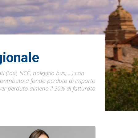
gionale
i (taxi, NCC, noleggio bus, ...) con
ontributo a fondo perduto di importo
aver perduto almeno il 30% di fatturato