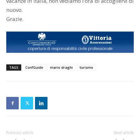
vacanze in Italia, non vediamo l’ora di accogliervi di
nuovo.
Grazie.
TAGS
ConfGuide
mario draghi
turismo
Previous article
Next article