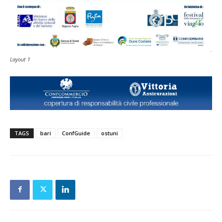
Layout 1
TAGS
bari
ConfGuide
ostuni