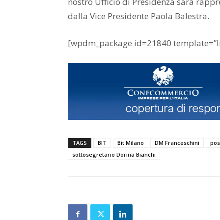
nostro Ufficio di Presidenza sarà rappr
dalla Vice Presidente Paola Balestra.
[wpdm_package id=21840 template=”lin
TAGS
BIT
Bit Milano
DM Franceschini
pos
sottosegretario Dorina Bianchi