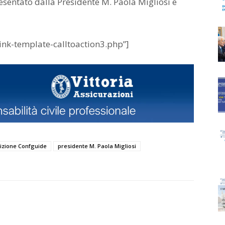
esentato dalla Presidente M. Paola Migliosi e
k-template-calltoaction3.php”]
izione Confguide
presidente M. Paola Migliosi