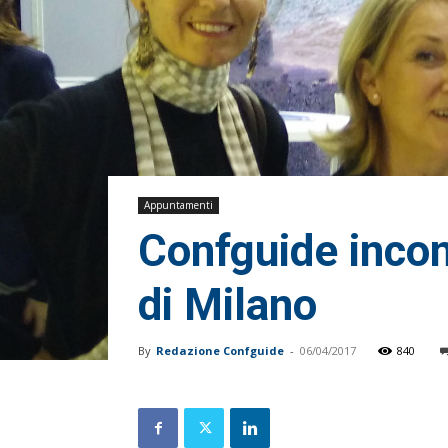
Appuntamenti
Confguide incont
di Milano
By
Redazione Confguide
-
06/04/2017
840