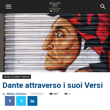
Visite Guidate Toscana
Dante attraverso i suoi Versi
By
Milko Chilleri
-
11/05/2021
891
0