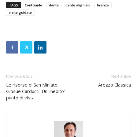
TAGS
ConfGuide
dante
dante alighieri
firenze
visite guidate
Previous article
Next article
Le risorse di San Miniato,
Arezzo Classica
Giosuè Carducci. Un ‘inedito’
punto di vista