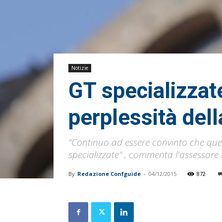
Notizie
GT specializzate
perplessità del
"Continuo ad essere convinto che questi 
specializzate" , commenta l'assessore
By
Redazione Confguide
-
04/12/2015
872