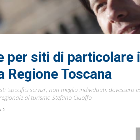
 per siti di particolare
la Regione Toscana
'specifici servizi', non meglio individuati, dovessero es
 regionale al turismo Stefano Ciuoffo
0