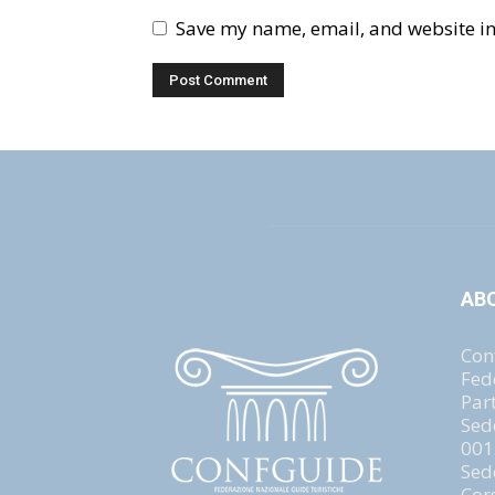
Save my name, email, and website in 
AB
Con
Fed
Par
Sed
001
Sed
Cor