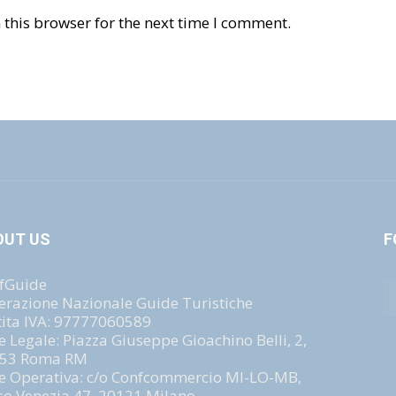
this browser for the next time I comment.
OUT US
F
fGuide
erazione Nazionale Guide Turistiche
tita IVA: 97777060589
e Legale: Piazza Giuseppe Gioachino Belli, 2,
53 Roma RM
e Operativa: c/o Confcommercio MI-LO-MB,
so Venezia 47, 20121 Milano