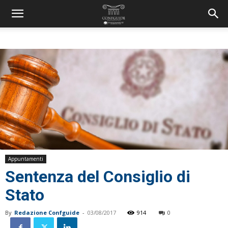
Appuntamenti
Sentenza del Consiglio di
Stato
By
Redazione Confguide
-
03/08/2017
914
0