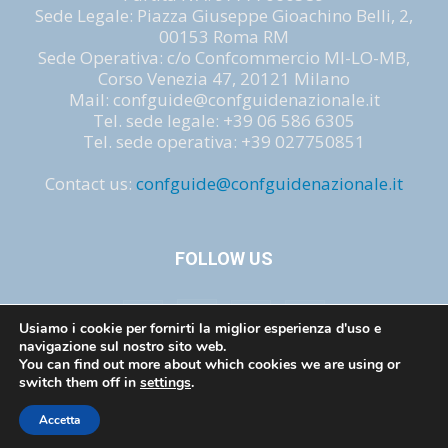
Sede Legale: Piazza Giuseppe Gioachino Belli, 2,
00153 Roma RM
Sede Operativa: c/o Confcommercio MI-LO-MB,
Corso Venezia 47, 20121 Milano
Mail: confguide@confguidenazionale.it
Tel. sede legale: +39 06 586 6305
Tel. sede operativa: +39 027750851
Contact us:
confguide@confguidenazionale.it
FOLLOW US
Usiamo i cookie per fornirti la miglior esperienza d'uso e
navigazione sul nostro sito web.
You can find out more about which cookies we are using or
switch them off in
settings
.
Privacy e cookie
Mission
Legislazione
Accetta
© copyright : confguide 2021