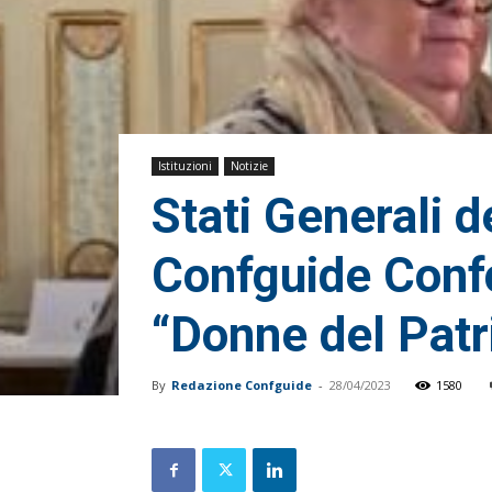
Istituzioni
Notizie
Stati Generali d
Confguide Confc
“Donne del Patr
By
Redazione Confguide
-
28/04/2023
1580