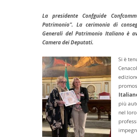
La presidente Confguide Confcomm
Patrimonio”. La cerimonia di conseg
Generali del Patrimonio Italiano è a
Camera dei Deputati.
Si è ten
Cenacol
edizion
promoss
Italian
più aut
nel lor
professi
impegna