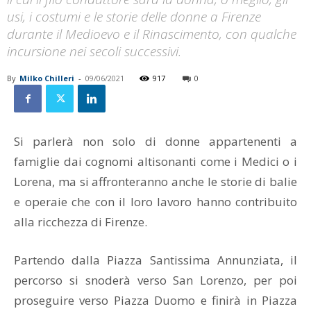
usi, i costumi e le storie delle donne a Firenze
durante il Medioevo e il Rinascimento, con qualche
incursione nei secoli successivi.
By
Milko Chilleri
-
09/06/2021
917
0
Si parlerà non solo di donne appartenenti a
famiglie dai cognomi altisonanti come i Medici o i
Lorena, ma si affronteranno anche le storie di balie
e operaie che con il loro lavoro hanno contribuito
alla ricchezza di Firenze.
Partendo dalla Piazza Santissima Annunziata, il
percorso si snoderà verso San Lorenzo, per poi
proseguire verso Piazza Duomo e finirà in Piazza