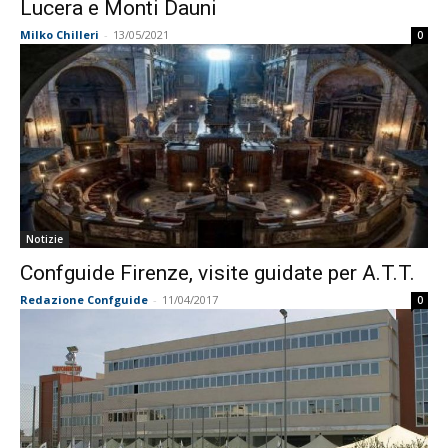
Lucera e Monti Dauni
Milko Chilleri
-
13/05/2021
0
Notizie
Confguide Firenze, visite guidate per A.T.T.
Redazione Confguide
-
11/04/2017
0