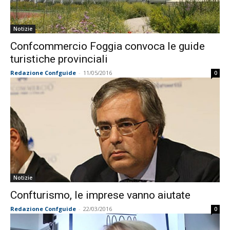
Notizie
Confcommercio Foggia convoca le guide
turistiche provinciali
Redazione Confguide
-
11/05/2016
0
Notizie
Confturismo, le imprese vanno aiutate
Redazione Confguide
-
22/03/2016
0