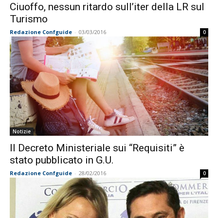
Ciuoffo, nessun ritardo sull’iter della LR sul
Turismo
Redazione Confguide
-
03/03/2016
0
Notizie
Il Decreto Ministeriale sui “Requisiti” è
stato pubblicato in G.U.
Redazione Confguide
-
28/02/2016
0