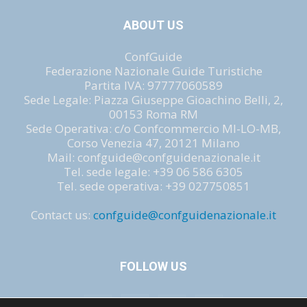
ABOUT US
ConfGuide
Federazione Nazionale Guide Turistiche
Partita IVA: 97777060589
Sede Legale: Piazza Giuseppe Gioachino Belli, 2,
00153 Roma RM
Sede Operativa: c/o Confcommercio MI-LO-MB,
Corso Venezia 47, 20121 Milano
Mail: confguide@confguidenazionale.it
Tel. sede legale: +39 06 586 6305
Tel. sede operativa: +39 027750851
Contact us:
confguide@confguidenazionale.it
FOLLOW US