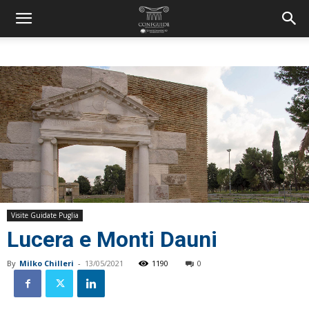
Visite Guidate Puglia
Lucera e Monti Dauni
By
Milko Chilleri
-
13/05/2021
1190
0