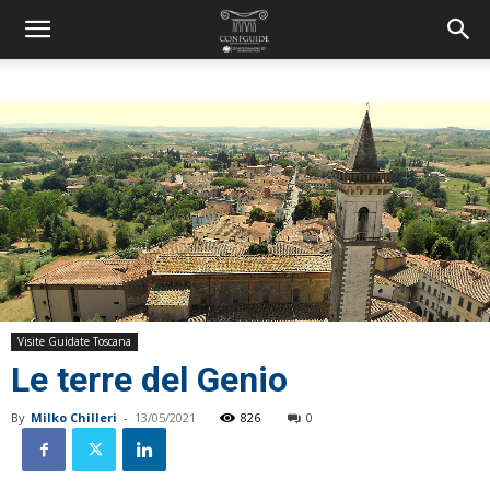
Visite Guidate Toscana
Le terre del Genio
By
Milko Chilleri
-
13/05/2021
826
0