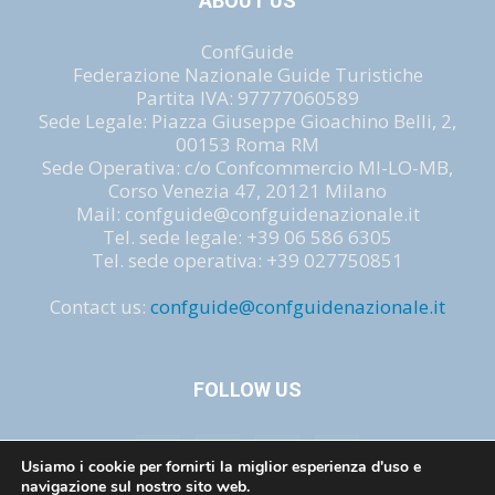
ABOUT US
ConfGuide
Federazione Nazionale Guide Turistiche
Partita IVA: 97777060589
Sede Legale: Piazza Giuseppe Gioachino Belli, 2,
00153 Roma RM
Sede Operativa: c/o Confcommercio MI-LO-MB,
Corso Venezia 47, 20121 Milano
Mail: confguide@confguidenazionale.it
Tel. sede legale: +39 06 586 6305
Tel. sede operativa: +39 027750851
Contact us:
confguide@confguidenazionale.it
FOLLOW US
Usiamo i cookie per fornirti la miglior esperienza d'uso e
navigazione sul nostro sito web.