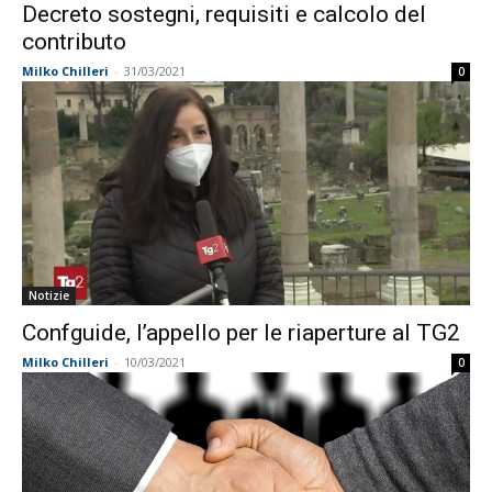
Decreto sostegni, requisiti e calcolo del
contributo
Milko Chilleri
-
31/03/2021
0
Notizie
Confguide, l’appello per le riaperture al TG2
Milko Chilleri
-
10/03/2021
0