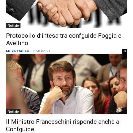
Notizie
Protocollo d’intesa tra confguide Foggia e
Avellino
Milko Chilleri
-
02/03/2021
0
Notizie
Il Ministro Franceschini risponde anche a
Confguide