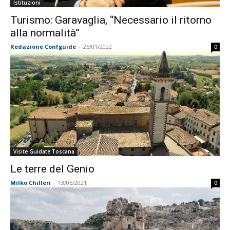
Istituzioni
Turismo: Garavaglia, “Necessario il ritorno
alla normalità”
Redazione Confguide
-
25/01/2022
0
Visite Guidate Toscana
Le terre del Genio
Milko Chilleri
-
13/05/2021
0