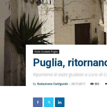
Visite Guidate Puglia
Puglia, ritornan
Ripartono le visite guidate a cura di 
By
Redazione Confguide
-
08/11/2017
885