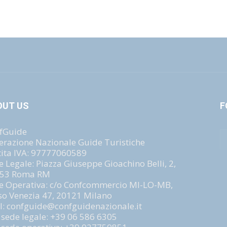
OUT US
F
fGuide
erazione Nazionale Guide Turistiche
tita IVA: 97777060589
e Legale: Piazza Giuseppe Gioachino Belli, 2,
53 Roma RM
e Operativa: c/o Confcommercio MI-LO-MB,
so Venezia 47, 20121 Milano
l: confguide@confguidenazionale.it
. sede legale: +39 06 586 6305