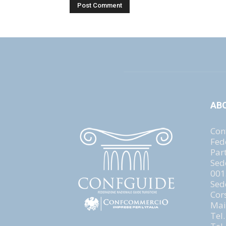
AB
Con
Fed
Par
Sed
001
Sed
Cor
Mai
Tel