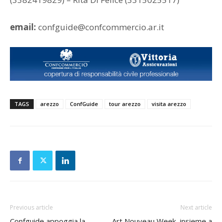
email:
confguide@confcommercio.ar.it
TAGS
arezzo
ConfGuide
tour arezzo
visita arezzo
Previous article
Next article
Confguide appoggia la
Art Nouveau Week, insieme a