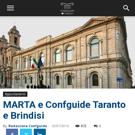
Appuntamenti
MARTA e Confguide Taranto
e Brindisi
By
Redazione Confguide
-
29/07/2016
872
0