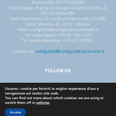
Partita IVA: 97777060589
Sede Legale: Piazza Giuseppe Gioachino Belli, 2,
00153 Roma RM
Sede Operativa: c/o Confcommercio MI-LO-MB,
Corso Venezia 47, 20121 Milano
Mail: confguide@confguidenazionale.it
Tel. sede legale: +39 06 586 6305
Tel. sede operativa: +39 027750851
Contact us:
confguide@confguidenazionale.it
FOLLOW US
Usiamo i cookie per fornirti la miglior esperienza d'uso e
navigazione sul nostro sito web.
You can find out more about which cookies we are using or
switch them off in
settings
.
Privacy e cookie
Mission
Legislazione
Accetta
© copyright : confguide 2021