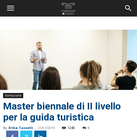
Formazione
Master biennale di II livello
per la guida turistica
By
Erika Tasselli
-
25/07/2019
1240
0